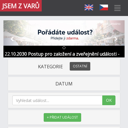
JSEM Z VARŮ
Předchozí
Další
Sponzorováno
22.10.2030 Postup pro založení a zveřejnění události -
Informace / kontakt
KATEGORIE
OSTATNÍ
DATUM
OK
+ PŘIDAT UDÁLOST