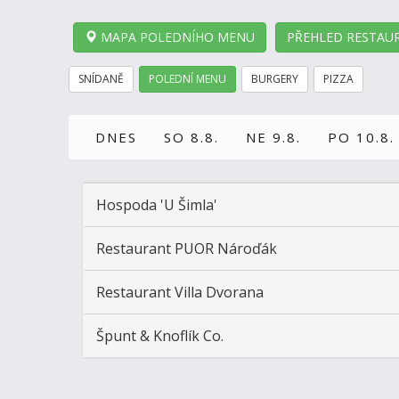
MAPA POLEDNÍHO MENU
PŘEHLED RESTAUR
SNÍDANĚ
POLEDNÍ MENU
BURGERY
PIZZA
DNES
SO 8.8.
NE 9.8.
PO 10.8.
Hospoda 'U Šimla'
Restaurant PUOR Nároďák
Restaurant Villa Dvorana
Špunt & Knoflík Co.