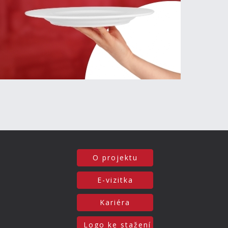
O projektu
E-vizitka
Kariéra
Logo ke stažení