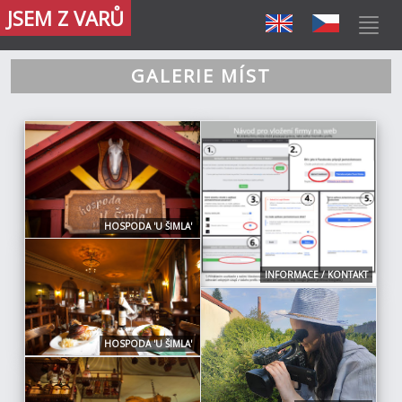
JSEM Z VARŮ
GALERIE MÍST
HOSPODA 'U ŠIMLA'
INFORMACE / KONTAKT
HOSPODA 'U ŠIMLA'