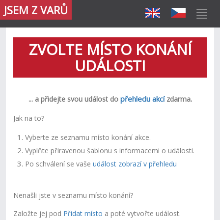
JSEM Z VARŮ
ZVOLTE MÍSTO KONÁNÍ
UDÁLOSTI
přehledu akcí
.
... a p
řidejte svou událost do
zdarma
Jak na to?
Vyberte ze seznamu místo konání akce.
Vyplňte přiravenou šablonu s informacemi o události
.
Po schválení se vaše
událost zobrazí v přehledu
Nenašli jste v seznamu místo konání?
Založte jej
pod
Přidat místo
a poté vytvořte událost.