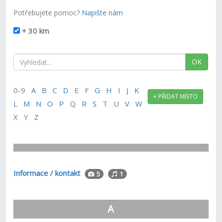
Potřebujete pomoc?
Napište nám
+ 30 km
OK
0-9
A
B
C
D
E F
G
H
I
J
K
+ PŘIDAT MÍSTO
L
M
N
O
P
Q
R
S
T U
V
W
X Y
Z
Informace / kontakt
5
1
A