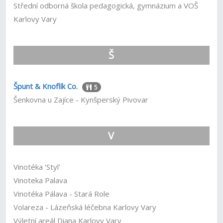
Střední odborná škola pedagogická, gymnázium a VOŠ
Karlovy Vary
Š
Špunt & Knoflík Co.
5
Šenkovna u Zajíce - Kynšperský Pivovar
V
Vinotéka 'Styl'
Vinoteka Palava
Vinotéka Pálava - Stará Role
Volareza - Lázeňská léčebna Karlovy Vary
Výletní areál Diana Karlovy Vary