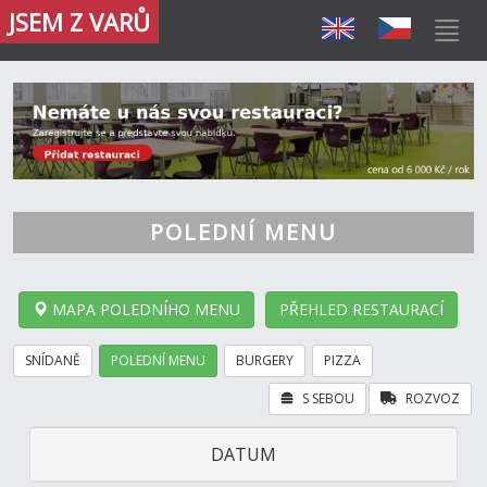
JSEM Z VARŮ
POLEDNÍ MENU
MAPA POLEDNÍHO MENU
PŘEHLED RESTAURACÍ
SNÍDANĚ
POLEDNÍ MENU
BURGERY
PIZZA
S SEBOU
ROZVOZ
DATUM