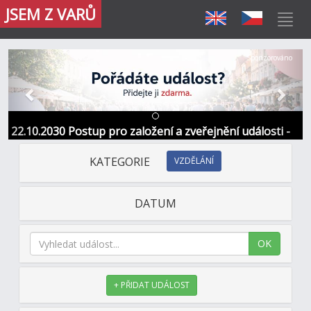
JSEM Z VARŮ
Předchozí
Další
Sponzorováno
22.10.2030 Postup pro založení a zveřejnění události -
Informace / kontakt
KATEGORIE
VZDĚLÁNÍ
DATUM
OK
+ PŘIDAT UDÁLOST