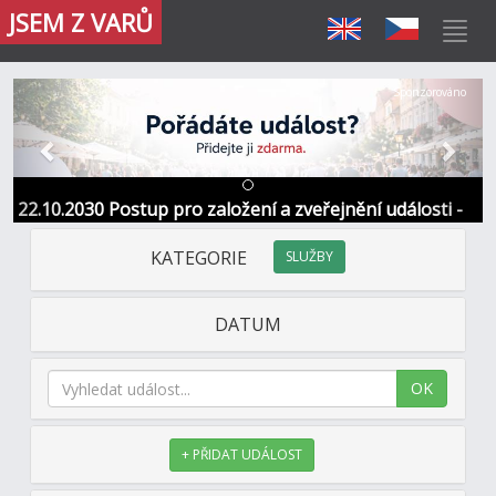
JSEM Z VARŮ
Předchozí
Další
Sponzorováno
22.10.2030 Postup pro založení a zveřejnění události -
Informace / kontakt
KATEGORIE
SLUŽBY
DATUM
OK
+ PŘIDAT UDÁLOST