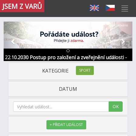
JSEM Z VARŮ
Předchozí
Další
Sponzorováno
22.10.2030 Postup pro založení a zveřejnění události -
Informace / kontakt
KATEGORIE
SPORT
DATUM
OK
+ PŘIDAT UDÁLOST