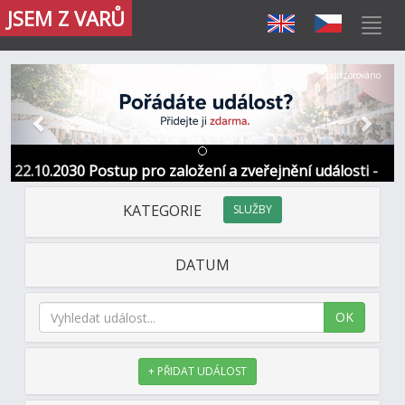
JSEM Z VARŮ
Předchozí
Další
Sponzorováno
22.10.2030 Postup pro založení a zveřejnění události -
Informace / kontakt
KATEGORIE
SLUŽBY
DATUM
OK
+ PŘIDAT UDÁLOST