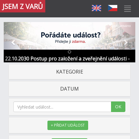
JSEM Z VARŮ
Předchozí
Další
Sponzorováno
22.10.2030 Postup pro založení a zveřejnění události -
Informace / kontakt
KATEGORIE
DATUM
OK
+ PŘIDAT UDÁLOST