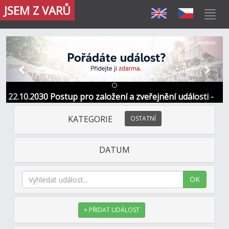
JSEM Z VARŮ
Předchozí
Další
Sponzorováno
22.10.2030 Postup pro založení a zveřejnění události -
Informace / kontakt
KATEGORIE
OSTATNÍ
DATUM
OK
+ PŘIDAT UDÁLOST