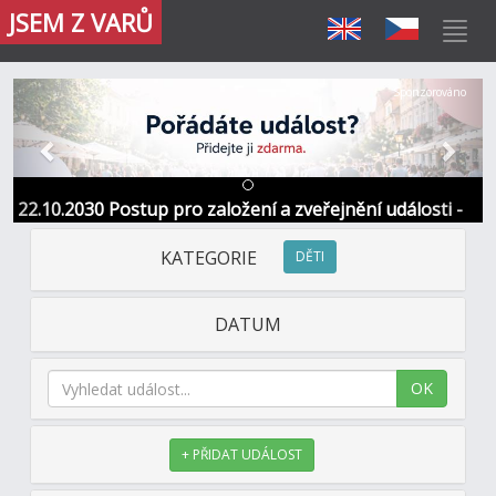
JSEM Z VARŮ
Předchozí
Další
Sponzorováno
22.10.2030 Postup pro založení a zveřejnění události -
Informace / kontakt
KATEGORIE
DĚTI
DATUM
OK
+ PŘIDAT UDÁLOST