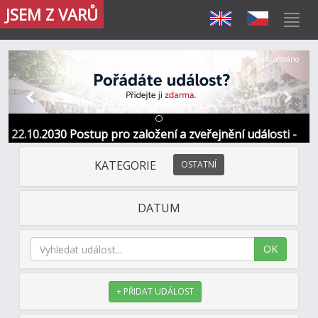
JSEM Z VARŮ
Předchozí
Další
Sponzorováno
22.10.2030 Postup pro založení a zveřejnění události -
Informace / kontakt
KATEGORIE
OSTATNÍ
DATUM
OK
+ PŘIDAT UDÁLOST