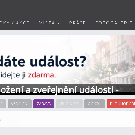
DKY / AKCE
MÍSTA
PRÁCE
FOTOGALERIE
S
ožení a zveřejnění události -
RA
VZDĚLÁNÍ
ZÁBAVA
JÍDLO & PITÍ
V OKOLÍ
DLOUHODOBÉ
ŠE