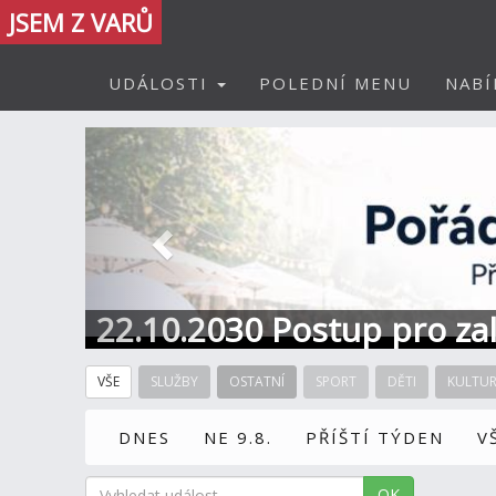
JSEM Z VARŮ
UDÁLOSTI
POLEDNÍ MENU
NABÍ
Předchozí
22.10.2030 Postup pro zal
Informace / kontakt
VŠE
SLUŽBY
OSTATNÍ
SPORT
DĚTI
KULTU
DNES
NE 9.8.
PŘÍŠTÍ TÝDEN
V
OK