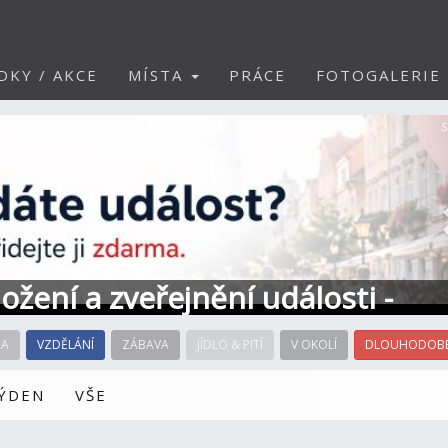
DKY / AKCE
MÍSTA
PRÁCE
FOTOGALERIE
S
ožení a zveřejnění události -
RA
VZDĚLÁNÍ
ZÁBAVA
JÍDLO & PITÍ
V OKOLÍ
DLOUHODOBÉ
TÝDEN
VŠE