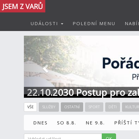
JSEM Z VARŮ
UDÁLOSTI
POLEDNÍ MENU
NABÍ
Předchozí
22.10.2030 Postup pro zal
Informace / kontakt
VŠE
SLUŽBY
OSTATNÍ
SPORT
DĚTI
KULTU
DNES
SO 8.8.
NE 9.8.
PŘÍŠTÍ 
OK