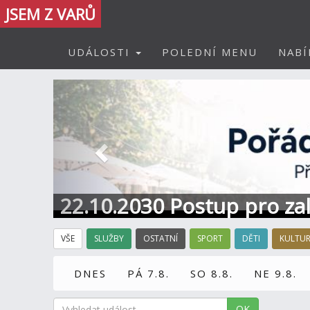
JSEM Z VARŮ
UDÁLOSTI
POLEDNÍ MENU
NABÍ
Předchozí
22.10.2030 Postup pro zal
Informace / kontakt
VŠE
SLUŽBY
OSTATNÍ
SPORT
DĚTI
KULTU
DNES
PÁ 7.8.
SO 8.8.
NE 9.8.
OK