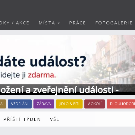
DKY / AKCE
MÍSTA
PRÁCE
FOTOGALERIE
S
ožení a zveřejnění události -
RA
VZDĚLÁNÍ
ZÁBAVA
JÍDLO & PITÍ
V OKOLÍ
DLOUHODOBÉ
PŘÍŠTÍ TÝDEN
VŠE