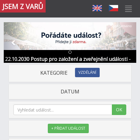
JSEM Z VARŮ
Předchozí
Další
Sponzorováno
22.10.2030 Postup pro založení a zveřejnění události -
Informace / kontakt
KATEGORIE
VZDĚLÁNÍ
DATUM
OK
+ PŘIDAT UDÁLOST