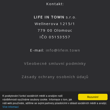
Kontakt:
LIFE IN TOWN
s.r.o.
Wellnerova 1215/1
779 00 Olomouc
IČO 05153557
E-mail:
info@lifein.town
Všeobecné smluvní podmínky
Zásady ochrany osobních údajů
K poskytování funkcí sociálních médií a analýze naší
Rozumím!
Nahoru
návštěvnosti využíváme soubory cookie. Informace o tom, jak
náš web používáte, sdílíme se svými partnery působícími v oblasti sociálních médií a analýz.
Více informací