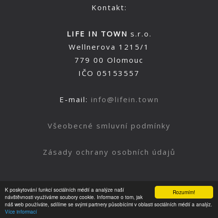
Kontakt:
LIFE IN TOWN
s.r.o.
Wellnerova 1215/1
779 00 Olomouc
IČO 05153557
E-mail:
info@lifein.town
Všeobecné smluvní podmínky
Zásady ochrany osobních údajů
K poskytování funkcí sociálních médií a analýze naší
Rozumím!
Nahoru
návštěvnosti využíváme soubory cookie. Informace o tom, jak
náš web používáte, sdílíme se svými partnery působícími v oblasti sociálních médií a analýz.
Více informací