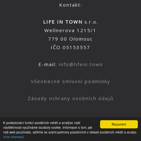
Kontakt:
LIFE IN TOWN
s.r.o.
Wellnerova 1215/1
779 00 Olomouc
IČO 05153557
E-mail:
info@lifein.town
Všeobecné smluvní podmínky
Zásady ochrany osobních údajů
K poskytování funkcí sociálních médií a analýze naší
Rozumím!
Nahoru
návštěvnosti využíváme soubory cookie. Informace o tom, jak
náš web používáte, sdílíme se svými partnery působícími v oblasti sociálních médií a analýz.
Více informací