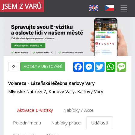
JSEM Z VARŮ
Facebook
Messenger
Twitter
WhatsAp
Mes
HOTELY A UBYTOVÁNÍ
Volareza - Lázeňská léčebna Karlovy Vary
Mlýnské Nábřeží 7, Karlovy Vary, Karlovy Vary
Aktivace E-vizitky
Nabídky / Akce
Polední menu
Nabídky práce
Události