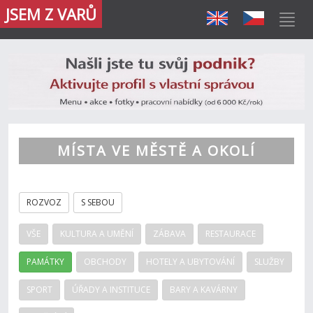
JSEM Z VARŮ
MÍSTA VE MĚSTĚ A OKOLÍ
ROZVOZ
S SEBOU
VŠE
KULTURA A UMĚNÍ
ZÁBAVA
RESTAURACE
PAMÁTKY
OBCHODY
HOTELY A UBYTOVÁNÍ
SLUŽBY
SPORT
ÚŘADY A INSTITUCE
BARY A KAVÁRNY