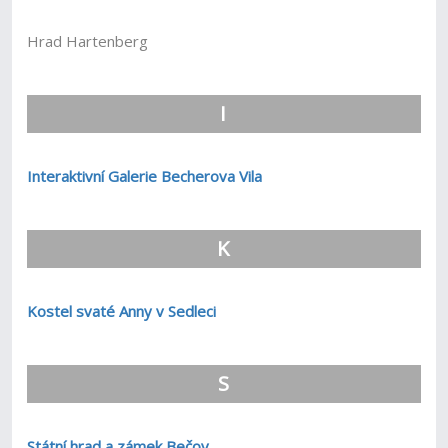
Hrad Hartenberg
I
Interaktivní Galerie Becherova Vila
K
Kostel svaté Anny v Sedleci
S
Státní hrad a zámek Bečov