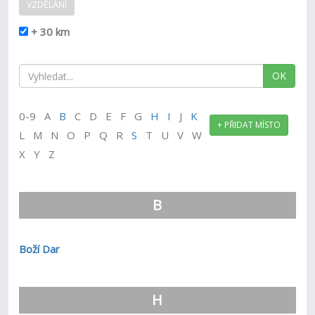
VZDĚLÁNÍ
+ 30 km
OK
0-9 A
B
C D E F G
H
I
J
K
+ PŘIDAT MÍSTO
L M N O P Q R
S
T U V W
X Y Z
B
Boží Dar
H