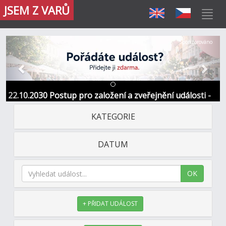
JSEM Z VARŮ
Předchozí
Další
Sponzorováno
22.10.2030 Postup pro založení a zveřejnění události -
Informace / kontakt
KATEGORIE
DATUM
OK
+ PŘIDAT UDÁLOST