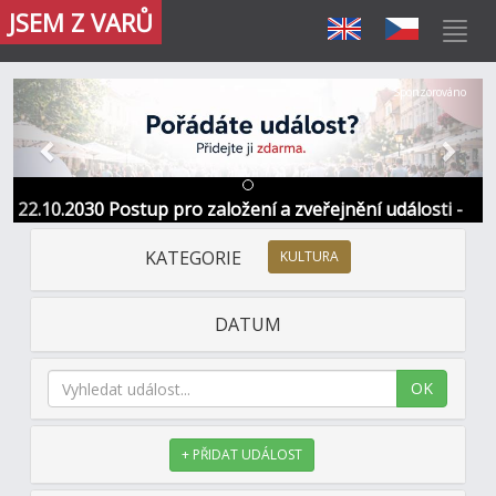
JSEM Z VARŮ
Předchozí
Další
Sponzorováno
22.10.2030 Postup pro založení a zveřejnění události -
Informace / kontakt
KATEGORIE
KULTURA
DATUM
OK
+ PŘIDAT UDÁLOST