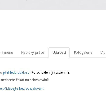
dní menu
Nabídky práce
Události
Fotogalerie
Vi
do
přehledu událostí.
Po schválení ji vystavíme.
 nechcete čekat na schvalování?
 přidávejte bez schvalování.