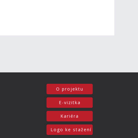
O projektu
E-vizitka
Kariéra
Logo ke stažení