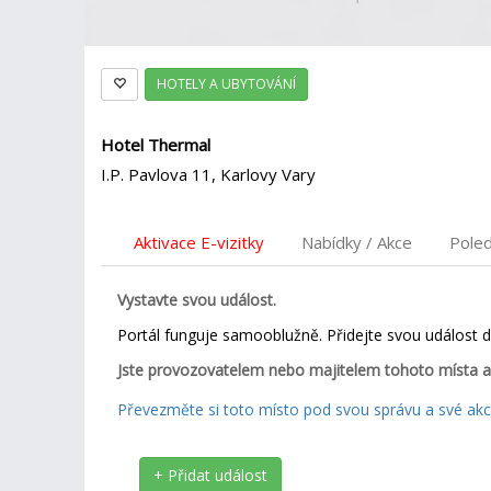
HOTELY A UBYTOVÁNÍ
Hotel Thermal
I.P. Pavlova 11, Karlovy Vary
Aktivace E-vizitky
Nabídky / Akce
Pole
Vystavte svou událost.
Portál funguje samooblužně. Přidejte svou událost 
Jste provozovatelem nebo majitelem tohoto místa a
Převezměte si toto místo pod svou správu a své akce
+ Přidat událost