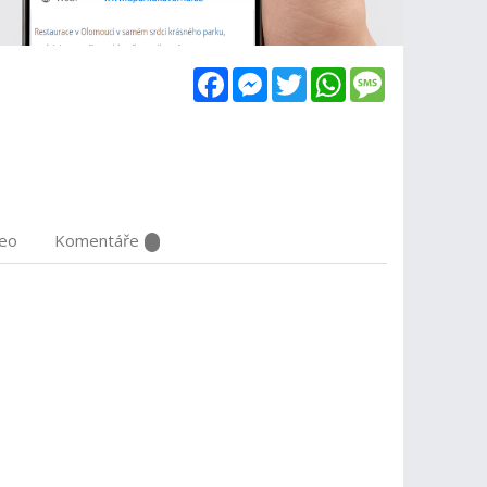
Facebook
Messenger
Twitter
WhatsApp
Message
deo
Komentáře