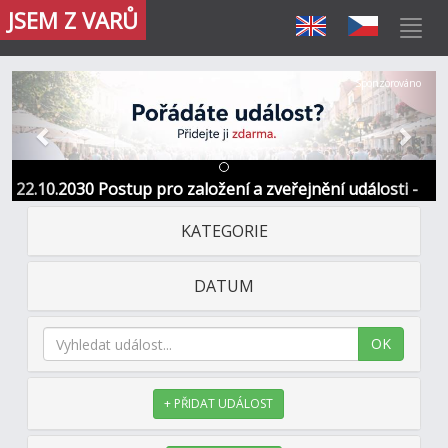
JSEM Z VARŮ
Předchozí
Další
Sponzorováno
22.10.2030 Postup pro založení a zveřejnění události -
Informace / kontakt
KATEGORIE
DATUM
OK
+ PŘIDAT UDÁLOST