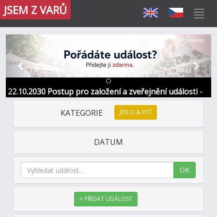
JSEM Z VARŮ
Předchozí
Další
Sponzorováno
22.10.2030 Postup pro založení a zveřejnění události -
Informace / kontakt
KATEGORIE
JÍDLO & PITÍ
DATUM
OK
+ PŘIDAT UDÁLOST