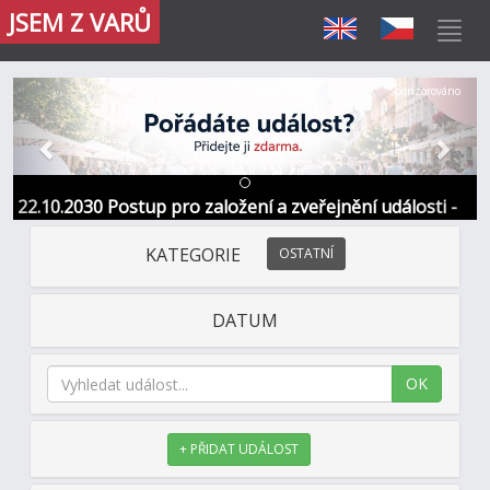
JSEM Z VARŮ
Předchozí
Další
Sponzorováno
22.10.2030 Postup pro založení a zveřejnění události -
Informace / kontakt
KATEGORIE
OSTATNÍ
DATUM
OK
+ PŘIDAT UDÁLOST