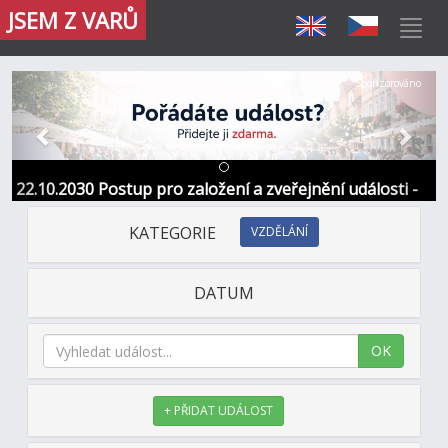
JSEM Z VARŮ
Předchozí
Další
Sponzorováno
22.10.2030 Postup pro založení a zveřejnění události -
Informace / kontakt
KATEGORIE
VZDĚLÁNÍ
DATUM
OK
+ PŘIDAT UDÁLOST