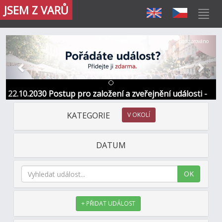
JSEM Z VARŮ
Předchozí
Další
Sponzorováno
22.10.2030 Postup pro založení a zveřejnění události -
Informace / kontakt
KATEGORIE
V OKOLÍ
DATUM
OK
+ PŘIDAT UDÁLOST