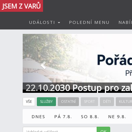
JSEM Z VARŮ
UDÁLOSTI
POLEDNÍ MENU
NABÍ
Předchozí
22.10.2030 Postup pro zal
Informace / kontakt
VŠE
SLUŽBY
OSTATNÍ
SPORT
DĚTI
KULTU
DNES
PÁ 7.8.
SO 8.8.
NE 9.8.
OK