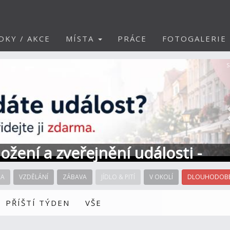
DKY / AKCE
MÍSTA
PRÁCE
FOTOGALERIE
S
ožení a zveřejnění události -
RA
VZDĚLÁNÍ
ZÁBAVA
JÍDLO & PITÍ
V OKOLÍ
DLOUHODOBÉ
PŘÍŠTÍ TÝDEN
VŠE