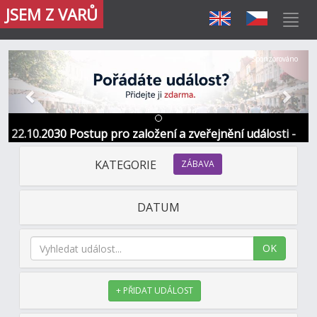
JSEM Z VARŮ
Předchozí
Další
Sponzorováno
22.10.2030 Postup pro založení a zveřejnění události -
Informace / kontakt
KATEGORIE
ZÁBAVA
DATUM
OK
+ PŘIDAT UDÁLOST