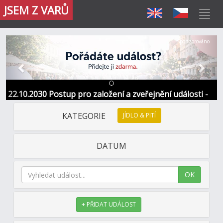
JSEM Z VARŮ
Předchozí
Další
Sponzorováno
22.10.2030 Postup pro založení a zveřejnění události -
Informace / kontakt
KATEGORIE
JÍDLO & PITÍ
DATUM
OK
+ PŘIDAT UDÁLOST