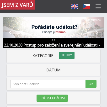
JSEM Z VARŮ
Předchozí
Další
Sponzorováno
22.10.2030 Postup pro založení a zveřejnění události -
Informace / kontakt
KATEGORIE
SLUŽBY
DATUM
OK
+ PŘIDAT UDÁLOST